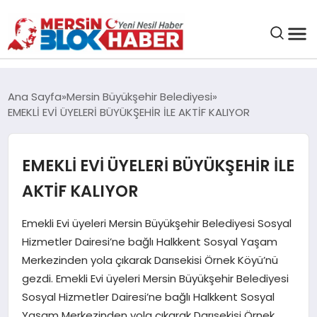
GENEL
Ana Sayfa
Mersin Büyükşehir Belediyesi
EMEKLİ EVİ ÜYELERİ BÜYÜKŞEHİR İLE AKTİF KALIYOR
SAĞLIK
EMEKLİ EVİ ÜYELERİ BÜYÜKŞEHİR İLE
ASAYIŞ
AKTİF KALIYOR
EĞITIM
Emekli Evi üyeleri Mersin Büyükşehir Belediyesi Sosyal
Hizmetler Dairesi’ne bağlı Halkkent Sosyal Yaşam
EKONOMI
Merkezinden yola çıkarak Darısekisi Örnek Köyü’nü
gezdi. Emekli Evi üyeleri Mersin Büyükşehir Belediyesi
SANAT
Sosyal Hizmetler Dairesi’ne bağlı Halkkent Sosyal
Yaşam Merkezinden yola çıkarak Darısekisi Örnek