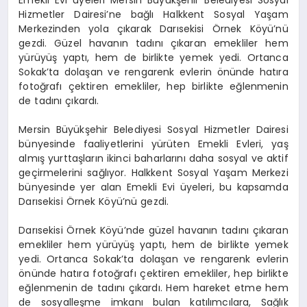
Emekli Evi üyeleri Mersin Büyükşehir Belediyesi Sosyal
Hizmetler Dairesi’ne bağlı Halkkent Sosyal Yaşam
Merkezinden yola çıkarak Darısekisi Örnek Köyü’nü
gezdi. Güzel havanın tadını çıkaran emekliler hem
yürüyüş yaptı, hem de birlikte yemek yedi. Ortanca
Sokak’ta dolaşan ve rengarenk evlerin önünde hatıra
fotoğrafı çektiren emekliler, hep birlikte eğlenmenin
de tadını çıkardı.
Mersin Büyükşehir Belediyesi Sosyal Hizmetler Dairesi
bünyesinde faaliyetlerini yürüten Emekli Evleri, yaş
almış yurttaşların ikinci baharlarını daha sosyal ve aktif
geçirmelerini sağlıyor. Halkkent Sosyal Yaşam Merkezi
bünyesinde yer alan Emekli Evi üyeleri, bu kapsamda
Darısekisi Örnek Köyü’nü gezdi.
Darısekisi Örnek Köyü’nde güzel havanın tadını çıkaran
emekliler hem yürüyüş yaptı, hem de birlikte yemek
yedi. Ortanca Sokak’ta dolaşan ve rengarenk evlerin
önünde hatıra fotoğrafı çektiren emekliler, hep birlikte
eğlenmenin de tadını çıkardı. Hem hareket etme hem
de sosyalleşme imkanı bulan katılımcılara, Sağlık