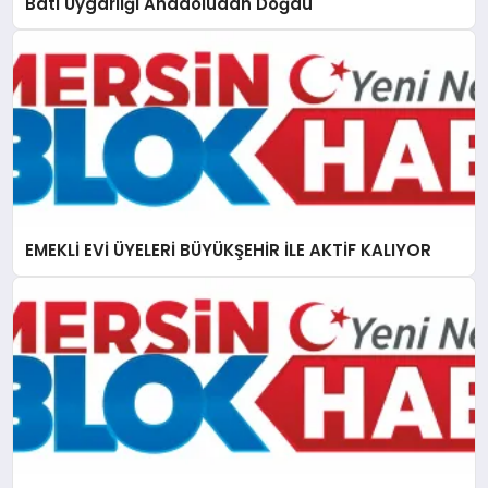
Batı Uygarlığı Anadoludan Doğdu
EMEKLİ EVİ ÜYELERİ BÜYÜKŞEHİR İLE AKTİF KALIYOR