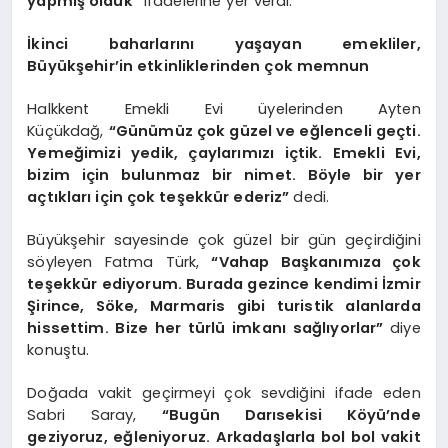
yapmış olduk”
ifadelerine yer verdi.
İkinci baharlarını yaşayan emekliler,
Büyükşehir’in etkinliklerinden çok memnun
Halkkent Emekli Evi üyelerinden Ayten
Küçükdağ,
“Günümüz çok güzel ve eğlenceli geçti.
Yemeğimizi yedik, çaylarımızı içtik. Emekli Evi,
bizim için bulunmaz bir nimet. Böyle bir yer
açtıkları için çok teşekkür ederiz”
dedi.
Büyükşehir sayesinde çok güzel bir gün geçirdiğini
söyleyen Fatma Türk,
“Vahap Başkanımıza çok
teşekkür ediyorum. Burada gezince kendimi İzmir
Şirince, Söke, Marmaris gibi turistik alanlarda
hissettim. Bize her türlü imkanı sağlıyorlar”
diye
konuştu.
Doğada vakit geçirmeyi çok sevdiğini ifade eden
Sabri Saray,
“Bugün Darısekisi Köyü’nde
geziyoruz, eğleniyoruz. Arkadaşlarla bol bol vakit