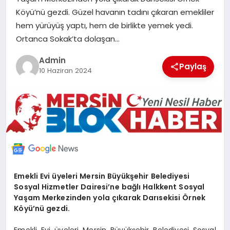
POLITIKA
Köyü’nü gezdi. Güzel havanın tadını çıkaran emekliler
hem yürüyüş yaptı, hem de birlikte yemek yedi.
Ortanca Sokak’ta dolaşan…
YAŞAM
Admin
Paylaş
10 Haziran 2024
SPOR
ILETİŞİM
KÜNYE
Emekli Evi üyeleri Mersin Büyükşehir Belediyesi
Sosyal Hizmetler Dairesi’ne bağlı Halkkent Sosyal
Yaşam Merkezinden yola çıkarak Darısekisi Örnek
Köyü’nü gezdi.