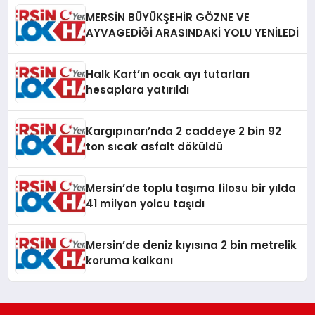
MERSİN BÜYÜKŞEHİR GÖZNE VE
AYVAGEDİĞİ ARASINDAKİ YOLU YENİLEDİ
Halk Kart’ın ocak ayı tutarları
hesaplara yatırıldı
Kargıpınarı’nda 2 caddeye 2 bin 92
ton sıcak asfalt döküldü
Mersin’de toplu taşıma filosu bir yılda
41 milyon yolcu taşıdı
Mersin’de deniz kıyısına 2 bin metrelik
koruma kalkanı