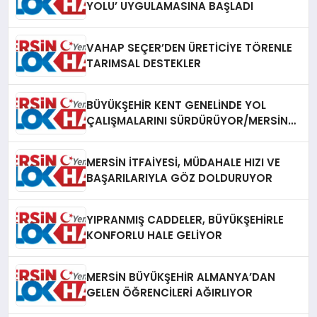
YOLU’ UYGULAMASINA BAŞLADI
VAHAP SEÇER’DEN ÜRETİCİYE TÖRENLE
TARIMSAL DESTEKLER
BÜYÜKŞEHİR KENT GENELİNDE YOL
ÇALIŞMALARINI SÜRDÜRÜYOR/MERSİN
HABER
MERSİN İTFAİYESİ, MÜDAHALE HIZI VE
BAŞARILARIYLA GÖZ DOLDURUYOR
YIPRANMIŞ CADDELER, BÜYÜKŞEHİRLE
KONFORLU HALE GELİYOR
MERSİN BÜYÜKŞEHİR ALMANYA’DAN
GELEN ÖĞRENCİLERİ AĞIRLIYOR