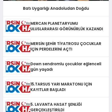
Batı Uygarlığı Anadoludan Doğdu
MERCAN PLANETARYUMU
ULUSLARARASI GÖRÜNÜRLÜK KAZANDI
MERSİN ŞEHİR TİYATROSU ÇOCUKLAR
İÇİN PERDELERİNİ AÇTI
Down sendromlu çocuklar eğlenceli
gün yaşadı
15.TARSUS YARI MARATONU İÇİN
KAYITLAR BAŞLADI
5. LAVANTA HASAT ŞENLİĞİ
GERÇEKLEŞTİRİLDİ