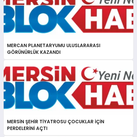
MERCAN PLANETARYUMU ULUSLARARASI
GÖRÜNÜRLÜK KAZANDI
MERSİN ŞEHİR TİYATROSU ÇOCUKLAR İÇİN
PERDELERİNİ AÇTI