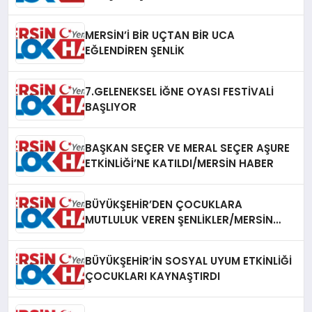
MERSİN’İ BİR UÇTAN BİR UCA
EĞLENDİREN ŞENLİK
7.GELENEKSEL İĞNE OYASI FESTİVALİ
BAŞLIYOR
BAŞKAN SEÇER VE MERAL SEÇER AŞURE
ETKİNLİĞİ’NE KATILDI/MERSİN HABER
BÜYÜKŞEHİR’DEN ÇOCUKLARA
MUTLULUK VEREN ŞENLİKLER/MERSİN
HABER
BÜYÜKŞEHİR’İN SOSYAL UYUM ETKİNLİĞİ
ÇOCUKLARI KAYNAŞTIRDI