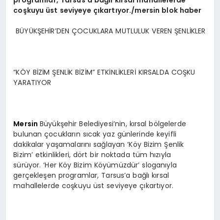
programlar, Tarsus’a bağlı kırsal mahallelerde
coşkuyu üst seviyeye çıkartıyor./mersin blok haber
BÜYÜKŞEHİR’DEN ÇOCUKLARA MUTLULUK VEREN ŞENLİKLER
“KÖY BİZİM ŞENLİK BİZİM” ETKİNLİKLERİ KIRSALDA COŞKU
YARATIYOR
Mersin
Büyükşehir Belediyesi’nin, kırsal bölgelerde
bulunan çocukların sıcak yaz günlerinde keyifli
dakikalar yaşamalarını sağlayan ‘Köy Bizim Şenlik
Bizim’ etkinlikleri, dört bir noktada tüm hızıyla
sürüyor. ‘Her Köy Bizim Köyümüzdür’ sloganıyla
gerçekleşen programlar, Tarsus’a bağlı kırsal
mahallelerde coşkuyu üst seviyeye çıkartıyor.