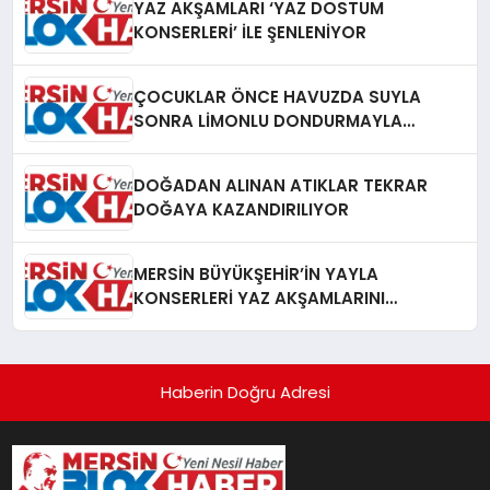
YAZ AKŞAMLARI ‘YAZ DOSTUM
KONSERLERİ’ İLE ŞENLENİYOR
ÇOCUKLAR ÖNCE HAVUZDA SUYLA
SONRA LİMONLU DONDURMAYLA
SERİNLEDİ
DOĞADAN ALINAN ATIKLAR TEKRAR
DOĞAYA KAZANDIRILIYOR
MERSİN BÜYÜKŞEHİR’İN YAYLA
KONSERLERİ YAZ AKŞAMLARINI
ŞENLENDİRİYOR
Haberin Doğru Adresi