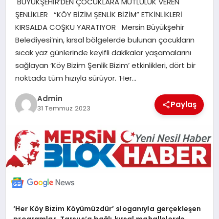
BÜYÜKŞEHİR’DEN ÇOCUKLARA MUTLULUK VEREN
POLITIKA
ŞENLİKLER “KÖY BİZİM ŞENLİK BİZİM” ETKİNLİKLERİ
KIRSALDA COŞKU YARATIYOR Mersin Büyükşehir
YAŞAM
Belediyesi’nin, kırsal bölgelerde bulunan çocukların
sıcak yaz günlerinde keyifli dakikalar yaşamalarını
sağlayan ‘Köy Bizim Şenlik Bizim’ etkinlikleri, dört bir
SPOR
noktada tüm hızıyla sürüyor. ‘Her…
ILETİŞİM
Admin
Paylaş
31 Temmuz 2023
KÜNYE
‘Her Köy Bizim Köyümüzdür’ sloganıyla gerçekleşen