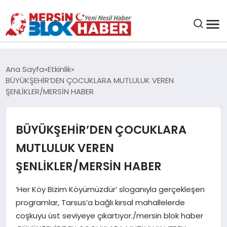
GENEL
Ana Sayfa
Etkinlik
BÜYÜKŞEHİR’DEN ÇOCUKLARA MUTLULUK VEREN
SAĞLIK
ŞENLİKLER/MERSİN HABER
ASAYIŞ
BÜYÜKŞEHİR’DEN ÇOCUKLARA
MUTLULUK VEREN
EĞITIM
ŞENLİKLER/MERSİN HABER
EKONOMI
‘Her Köy Bizim Köyümüzdür’ sloganıyla gerçekleşen
programlar, Tarsus’a bağlı kırsal mahallelerde
SANAT
coşkuyu üst seviyeye çıkartıyor./mersin blok haber