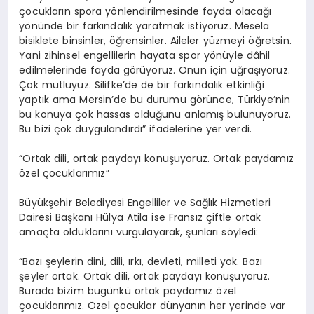
çocukların spora yönlendirilmesinde fayda olacağı
yönünde bir farkındalık yaratmak istiyoruz. Mesela
bisiklete binsinler, öğrensinler. Aileler yüzmeyi öğretsin.
Yani zihinsel engellilerin hayata spor yönüyle dâhil
edilmelerinde fayda görüyoruz. Onun için uğraşıyoruz.
Çok mutluyuz. Silifke’de de bir farkındalık etkinliği
yaptık ama Mersin’de bu durumu görünce, Türkiye’nin
bu konuya çok hassas olduğunu anlamış bulunuyoruz.
Bu bizi çok duygulandırdı” ifadelerine yer verdi.
“Ortak dili, ortak paydayı konuşuyoruz. Ortak paydamız
özel çocuklarımız”
Büyükşehir Belediyesi Engelliler ve Sağlık Hizmetleri
Dairesi Başkanı Hülya Atila ise Fransız çiftle ortak
amaçta olduklarını vurgulayarak, şunları söyledi:
“Bazı şeylerin dini, dili, ırkı, devleti, milleti yok. Bazı
şeyler ortak. Ortak dili, ortak paydayı konuşuyoruz.
Burada bizim bugünkü ortak paydamız özel
çocuklarımız. Özel çocuklar dünyanın her yerinde var