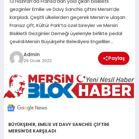
13 Haziran’da Fransa’dan yola çıkan bisikletli
POLITIKA
gezginler Emilie ve Davy Sanchis çiftini Mersin’de
karşıladı. Çeşitli ülkelerden geçerek Mersin’e ulaşan
YAŞAM
Fransız çift, Kültür Park’ta özel bireyler ve Mersin
Bisikletli Gezginler Derneği üyeleriyle birlikte pedal
çevirdi.Mersin Büyükşehir Belediyesi Engelliler…
SPOR
Admin
Paylaş
29 Ocak 2022
ILETİŞİM
KÜNYE
BÜYÜKŞEHİR, EMİLİE VE DAVY SANCHİS ÇİFTİNİ
MERSİN’DE KARŞILADI