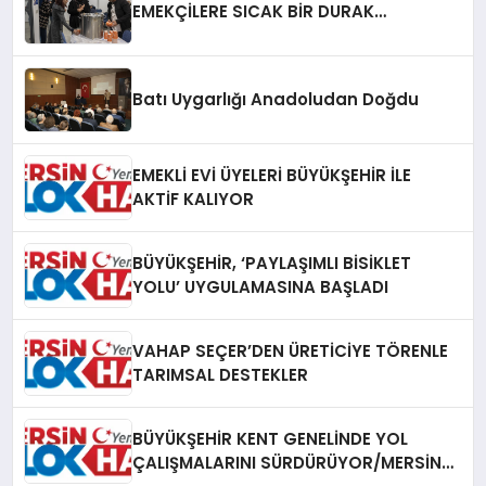
EMEKÇİLERE SICAK BİR DURAK…
Batı Uygarlığı Anadoludan Doğdu
EMEKLİ EVİ ÜYELERİ BÜYÜKŞEHİR İLE
AKTİF KALIYOR
BÜYÜKŞEHİR, ‘PAYLAŞIMLI BİSİKLET
YOLU’ UYGULAMASINA BAŞLADI
VAHAP SEÇER’DEN ÜRETİCİYE TÖRENLE
TARIMSAL DESTEKLER
BÜYÜKŞEHİR KENT GENELİNDE YOL
ÇALIŞMALARINI SÜRDÜRÜYOR/MERSİN