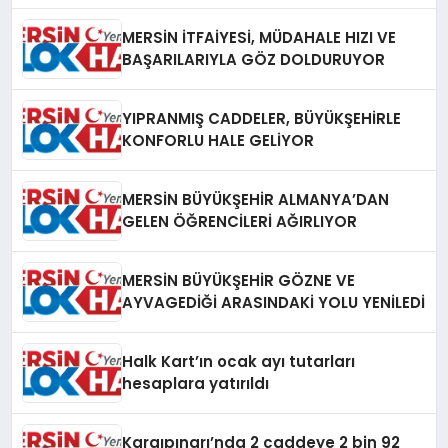
HABER
MERSİN İTFAİYESİ, MÜDAHALE HIZI VE
BAŞARILARIYLA GÖZ DOLDURUYOR
YIPRANMIŞ CADDELER, BÜYÜKŞEHİRLE
KONFORLU HALE GELİYOR
MERSİN BÜYÜKŞEHİR ALMANYA’DAN
GELEN ÖĞRENCİLERİ AĞIRLIYOR
MERSİN BÜYÜKŞEHİR GÖZNE VE
AYVAGEDİĞİ ARASINDAKİ YOLU YENİLEDİ
Halk Kart’ın ocak ayı tutarları
hesaplara yatırıldı
Kargıpınarı’nda 2 caddeye 2 bin 92