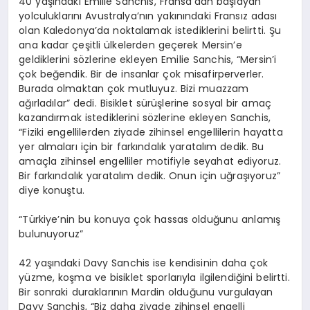
40 yaşındaki Emilie Sanchis, Fransa’dan başlayan
yolculuklarını Avustralya’nın yakınındaki Fransız adası
olan Kaledonya’da noktalamak istediklerini belirtti. Şu
ana kadar çeşitli ülkelerden geçerek Mersin’e
geldiklerini sözlerine ekleyen Emilie Sanchis, “Mersin’i
çok beğendik. Bir de insanlar çok misafirperverler.
Burada olmaktan çok mutluyuz. Bizi muazzam
ağırladılar” dedi. Bisiklet sürüşlerine sosyal bir amaç
kazandırmak istediklerini sözlerine ekleyen Sanchis,
“Fiziki engellilerden ziyade zihinsel engellilerin hayatta
yer almaları için bir farkındalık yaratalım dedik. Bu
amaçla zihinsel engelliler motifiyle seyahat ediyoruz.
Bir farkındalık yaratalım dedik. Onun için uğraşıyoruz”
diye konuştu.
“Türkiye’nin bu konuya çok hassas olduğunu anlamış
bulunuyoruz”
42 yaşındaki Davy Sanchis ise kendisinin daha çok
yüzme, koşma ve bisiklet sporlarıyla ilgilendiğini belirtti.
Bir sonraki duraklarının Mardin olduğunu vurgulayan
Davy Sanchis, “Biz daha ziyade zihinsel engelli