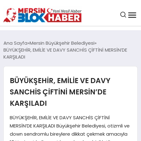
GENEL
Ana Sayfa
Mersin Büyükşehir Belediyesi
BÜYÜKŞEHİR, EMİLİE VE DAVY SANCHİS ÇİFTİNİ MERSİN’DE
SAĞLIK
KARŞILADI
ASAYIŞ
BÜYÜKŞEHİR, EMİLİE VE DAVY
SANCHİS ÇİFTİNİ MERSİN’DE
EĞITIM
KARŞILADI
EKONOMI
BÜYÜKŞEHİR, EMİLİE VE DAVY SANCHİS ÇİFTİNİ
MERSİN’DE KARŞILADI Büyükşehir Belediyesi, otizmli ve
SANAT
down sendromlu bireylere dikkat çekmek amacıyla