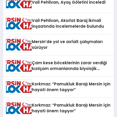
Vali Pehlivan, Ayaş Göletini inceledi
Vali Pehlivan, Aksıfat Baraj İkmali
inşaatında incelemelerde bulundu
Mersin’de yol ve asfalt çalışmaları
sürüyor
Çam kese böceklerinin zarar verdiği
kızılçam ormanlarında biyolojik
mücadele
Korkmaz: “Pamukluk Barajı Mersin için
hayati önem taşıyor”
Korkmaz: “Pamukluk Barajı Mersin için
hayati önem taşıyor”