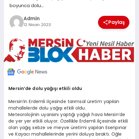
boyunca dolu…
POLITIKA
Admin
Paylaş
YAŞAM
12 Nisan 2023
SPOR
ILETİŞİM
KÜNYE
Mersin’de dolu yağışı etkili oldu
Mersin’in Erdemli ilçesinde tarımsal üretim yapılan
mahallelerde dolu yağışı etkili oldu.
Meteorolojinin uyarısını yaptığı yağışlı hava Mersin’de
de yer yer etkili oluyor. Özellikle Erdemli ilçesinde etkili
olan yağış sebze ve meyve üretimi yapılan Esenpınar
ve Kayacı mahallelerinde yerini doluya bıraktı. Öğle