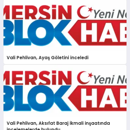
Vali Pehlivan, Ayaş Göletini inceledi
Vali Pehlivan, Aksıfat Baraj İkmali inşaatında
incelemelerde bulundu