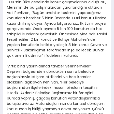
TOKİ’nin ülke genelinde konut çalışmalarının olduğunu,
Mersin’in de bu çalışmalardan yararlandığını aktaran
Vali Pehlivan, “Bugün anahtar teslimini yapacağımız
konutlarla beraber 5 binin üzerinde TOKİ konutu ilimize
kazandırılmış oluyor. Ayrıca biliyorsunuz, İlk Evim projesi
çerçevesinde Ocak ayında 5 bin 100 konutun da hak
sahipliği kuralarını çekmiştik. Öncesinde yine hak sahibi
tespit edilen 2 bin konut ve Bahçe Mahallesi’nde
yapılan konutlarla birlikte yaklaşık 8 bin konut Çevre ve
Şehircilik Bakanlığımız tarafından inşa edilecek. Bunlar
çok önemli adımlar” ifadelerini kullandı.
“Artık bina yapımlarında tavizler verilmemeleri”
Deprem bölgesinden döndükten sonra belediye
başkanlarıyla istişare ettiklerini ve bazı kararlar
aldıklarını açıklayan Pehlivan, “Her belediye
başkanından ilçelerindeki hasarlı binaların tespitini
istedik. Akdeniz Belediye Başkanımız bir örneğini
burada yapmış, çağdaş konutları vatandaşlarımızla
buluşturuyoruz. Vatandaşlarımızı da kentsel dönüşüm
konusunda iş birliği yapmaya davet ediyorum. Çünkü