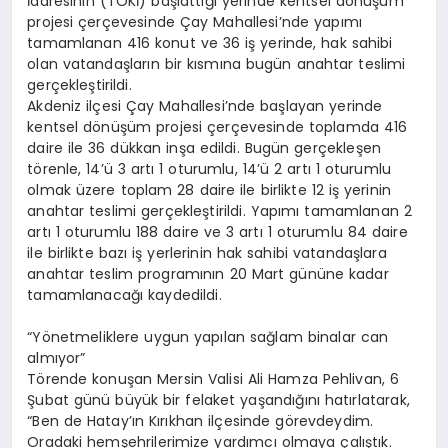
İdaresinin (TOKİ) başlattığı yerinde kentsel dönüşüm
projesi çerçevesinde Çay Mahallesi’nde yapımı
tamamlanan 416 konut ve 36 iş yerinde, hak sahibi
olan vatandaşların bir kısmına bugün anahtar teslimi
gerçekleştirildi.
Akdeniz ilçesi Çay Mahallesi’nde başlayan yerinde
kentsel dönüşüm projesi çerçevesinde toplamda 416
daire ile 36 dükkan inşa edildi. Bugün gerçekleşen
törenle, 14’ü 3 artı 1 oturumlu, 14’ü 2 artı 1 oturumlu
olmak üzere toplam 28 daire ile birlikte 12 iş yerinin
anahtar teslimi gerçekleştirildi. Yapımı tamamlanan 2
artı 1 oturumlu 188 daire ve 3 artı 1 oturumlu 84 daire
ile birlikte bazı iş yerlerinin hak sahibi vatandaşlara
anahtar teslim programının 20 Mart gününe kadar
tamamlanacağı kaydedildi.
“Yönetmeliklere uygun yapılan sağlam binalar can
almıyor”
Törende konuşan Mersin Valisi Ali Hamza Pehlivan, 6
Şubat günü büyük bir felaket yaşandığını hatırlatarak,
“Ben de Hatay’ın Kırıkhan ilçesinde görevdeydim.
Oradaki hemşehrilerimize yardımcı olmaya çalıştık.