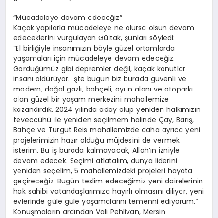
“Mücadeleye devam edeceğiz”
Kaçak yapılarla mücadeleye ne olursa olsun devam
edeceklerini vurgulayan Gültak, şunları söyledi:
“El birliğiyle insanımızın böyle güzel ortamlarda
yaşamaları için mücadeleye devam edeceğiz.
Gördüğümüz gibi depremler değil, kaçak konutlar
insanı öldürüyor. İşte bugün biz burada güvenli ve
modern, doğal gazlı, bahçeli, oyun alanı ve otoparkı
olan güzel bir yaşam merkezini mahallemize
kazandırdık. 2024 yılında aday olup yeniden halkımızın
teveccühü ile yeniden seçilmem halinde Çay, Barış,
Bahçe ve Turgut Reis mahallemizde daha ayrıca yeni
projelerimizin hazır olduğu müjdesini de vermek
isterim. Bu iş burada kalmayacak, Allah’ın izniyle
devam edecek. Seçimi atlatalım, dünya liderini
yeniden seçelim, 5 mahallemizdeki projeleri hayata
geçireceğiz. Bugün teslim edeceğimiz yeni dairelerinin
hak sahibi vatandaşlarımıza hayırlı olmasını diliyor, yeni
evlerinde güle güle yaşamalarını temenni ediyorum.”
Konuşmaların ardından Vali Pehlivan, Mersin