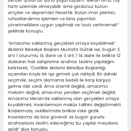
benzer acıları bir daha yaşamayalım. Mersin ilimiz fay
hattı üzerinde olmayabilir ama gördünüz bütün
artçıları ve depremleri hissettik. Bütün imar planları,
ruhsatlandırma işlemleri ve bina yapımları
yönetmeliklere uygun yapılmalı ve taviz verilmemeli”
şeklinde konuştu.
“Amacımız saklanmış gerçekleri ortaya koyabilmek”
Akdeniz Belediye Başkanı Mustafa Gültak ise, bugün 2
artı 1 oturumlu 14 daire ve 3 artı 1 14 daire ile birlikte 12
dükkanın hak sahiplerine anahtar teslimi yapıldığını
belirterek, “Özellikle Akdeniz Belediye Başkanlığı
açısından böyle bir işe girmek çok riskliydi. Bir dahaki
seçimde, seçimi alamama bedeli ile karşı karşıya
gelme riski vardı. Ama önemli değildi, amacımız
makam değildi, amacımız yeniden seçilmek değildi.
Amacımız Mersin’de saklanmış olan gerçekleri ortaya
koyabilmek, insanlarımızın makûs talihini değiştirmekti.
İktidarımızla, vekillerimizle birlikte riske girdik.
İnsanlarımız da bize güvendi ve bugün gururla
anahtarlarını teslim edeceğimiz bu yapılar meydana
geldi” diye konuştu.