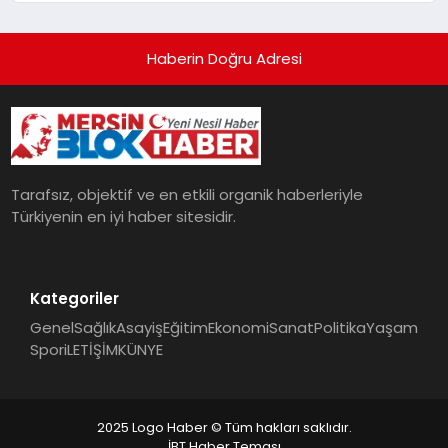
Haberin Doğru Adresi
Tarafsız, objektif ve en etkili organik haberleriyle
Türkiyenin en iyi haber sitesidir.
Kategoriler
Genel
Sağlık
Asayiş
Eğitim
Ekonomi
Sanat
Politika
Yaşam
Spor
iLETİŞİM
KÜNYE
2025 Logo Haber © Tüm hakları saklıdır.
İBT Haber Teması