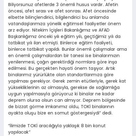
Biliyorsunuz afetlerde 3 önemli husus vardır. Afetin
öncesi, afet sırası ve afet sonrası. Afet öncesinde
elbette bilinçlendirici, bilgilendirici bu anlamda
vatandaşlarımıza yönelik eğitimsel faaliyetler önem
arz ediyor. Nitekim İçişleri Bakanlığımız ve AFAD
Başkanlığımız önceki yılı eğitim yılı, geçtiğimiz yılı da
tatbikat yılı ilan etmişti. Binlerce eğitim faaliyeti,
binlerce tatbikat yapıldı. Bunlar önemli çalışmalar ama
en önemli çalışmalardan bir tanesi ise binalarımızın
yenilenmesi, çağın gerektirdiği normlara göre inşa
edilmesi. Bu gerçekten hayati önem taşıyor. Artık
binalarımız yürürlükte olan standartlarımıza göre
yapılması gerekiyor. Gerek zemin etütleriyle, gerek kat
yüksekliklerinin az olmasıyla, gerekse de sağlamlığa
uygun yapılmasıyla görüyoruz ki binalar ne kadar
deprem olursa olsun can almıyor. Deprem bölgesinde
de bizzat görme imkanımız oldu, TOKİ binalarının
ayakta oluşu bize en somut göstergesiydi” dedi.
“İlimizde TOKİ aracılığıyla yaklaşık 8 bin konut
yapılacak”