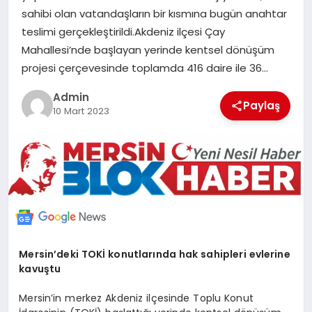
sahibi olan vatandaşların bir kısmına bugün anahtar
POLITIKA
teslimi gerçekleştirildi.Akdeniz ilçesi Çay
Mahallesi’nde başlayan yerinde kentsel dönüşüm
YAŞAM
projesi çerçevesinde toplamda 416 daire ile 36…
Admin
SPOR
Paylaş
10 Mart 2023
ILETİŞİM
KÜNYE
Mersin’deki TOKİ konutlarında hak sahipleri evlerine
kavuştu
Mersin’in merkez Akdeniz ilçesinde Toplu Konut