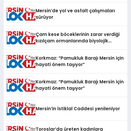
Mersin’de yol ve asfalt çalışmaları
sürüyor
Çam kese böceklerinin zarar verdiği
kızılçam ormanlarında biyolojik
mücadele
Korkmaz: “Pamukluk Barajı Mersin için
hayati önem taşıyor”
Korkmaz: “Pamukluk Barajı Mersin için
hayati önem taşıyor”
Mersin’in İstiklal Caddesi yenileniyor
Toroslar’da üreten kadınlara