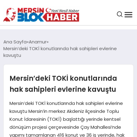
GENEL
Ana Sayfa
Anamur
Mersin’deki TOKİ konutlarında hak sahipleri evlerine
SAĞLIK
kavuştu
ASAYIŞ
Mersin’deki TOKİ konutlarında
hak sahipleri evlerine kavuştu
EĞITIM
Mersin’deki TOKİ konutlarında hak sahipleri evlerine
EKONOMI
kavuştu Mersin’in merkez Akdeniz ilçesinde Toplu
Konut İdaresinin (TOKİ) başlattığı yerinde kentsel
SANAT
dönüşüm projesi çerçevesinde Çay Mahallesi’nde
yapımı tamamlanan 416 konut ve 36 iş yerinde, hak