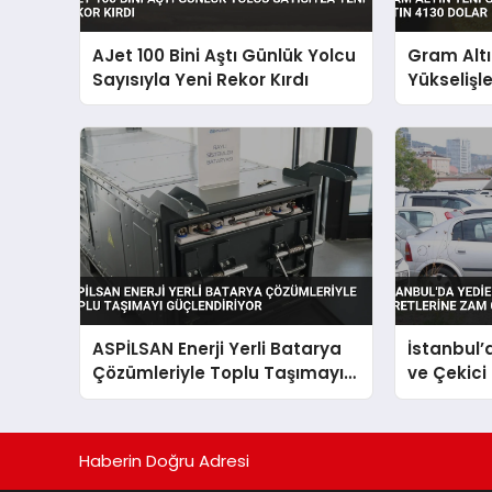
AJet 100 Bini Aştı Günlük Yolcu
Gram Alt
Sayısıyla Yeni Rekor Kırdı
Yükselişl
4130 Dola
ASPİLSAN Enerji Yerli Batarya
İstanbul
Çözümleriyle Toplu Taşımayı
ve Çekici
Güçlendiriyor
Geldi
Haberin Doğru Adresi