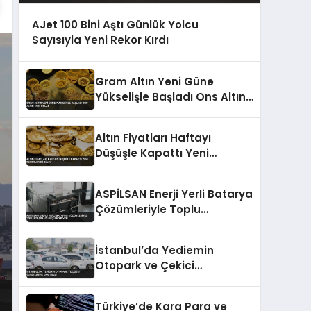
AJet 100 Bini Aştı Günlük Yolcu
Sayısıyla Yeni Rekor Kırdı
Gram Altın Yeni Güne
Yükselişle Başladı Ons Altın
4130 Dolar
Altın Fiyatları Haftayı
Düşüşle Kapattı Yeni
Rekorlar Görüldü
ASPİLSAN Enerji Yerli Batarya
Çözümleriyle Toplu
Taşımayı Güçlendiriyor
İstanbul’da Yediemin
Otopark ve Çekici
Ücretlerine Zam Geldi
Türkiye’de Kara Para ve