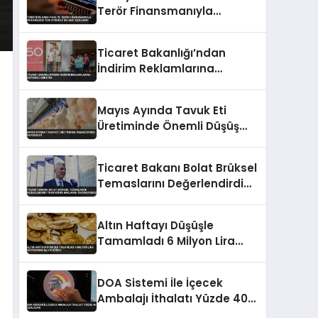
Terör Finansmanıyla
Mücadelede Yeni Strateji
Belgesi Açıklandı
Ticaret Bakanlığı’ndan
İndirim Reklamlarına
Kapsamlı Denetim
Mayıs Ayında Tavuk Eti
Üretiminde Önemli Düşüş
Kaydedildi
Ticaret Bakanı Bolat Brüksel
Temaslarını Değerlendirdi
Türkiye’nin Haklarını
Savunuyoruz
Altın Haftayı Düşüşle
Tamamladı 6 Milyon Lira
Seviyesinde İşlem Gördü
DOA Sistemi İle İçecek
Ambalajı İthalatı Yüzde 40
Azalacak