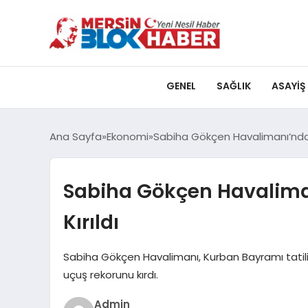
GENEL
SAĞLIK
ASAYIŞ
Ana Sayfa
Ekonomi
Sabiha Gökçen Havalimanı’nda 
Sabiha Gökçen Havalima
Kırıldı
Sabiha Gökçen Havalimanı, Kurban Bayramı tatili
uçuş rekorunu kırdı.
Admin