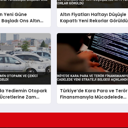
ın Yeni Güne
Altın Fiyatları Haftayı Düşüşle
e Başladı Ons Altın
Kapattı Yeni Rekorlar Görüldü
r
’da Yediemin Otopark
Türkiye’de Kara Para ve Terör
 Ücretlerine Zam
Finansmanıyla Mücadelede
Yeni Strateji Belgesi Açıklandı