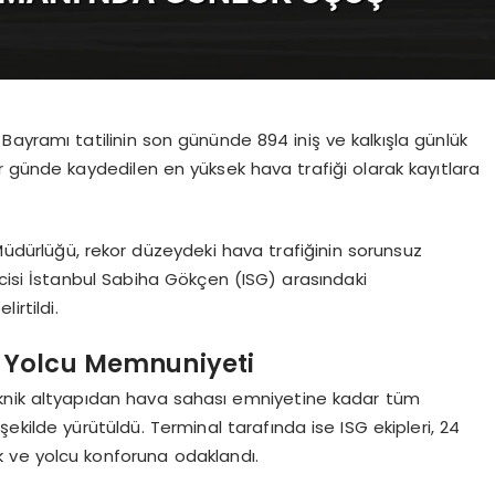
ayramı tatilinin son gününde 894 iniş ve kalkışla günlük
bir günde kaydedilen en yüksek hava trafiği olarak kayıtlara
Müdürlüğü, rekor düzeydeki hava trafiğinin sorunsuz
cisi İstanbul Sabiha Gökçen (ISG) arasındaki
irtildi.
 Yolcu Memnuniyeti
knik altyapıdan hava sahası emniyetine kadar tüm
ekilde yürütüldü. Terminal tarafında ise ISG ekipleri, 24
k ve yolcu konforuna odaklandı.