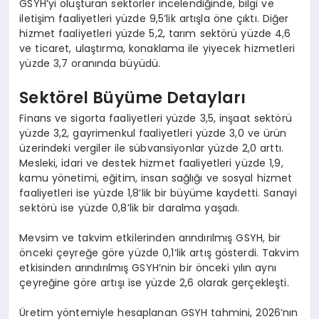
GSYH’yi oluşturan sektörler incelendiğinde, bilgi ve
iletişim faaliyetleri yüzde 9,5’lik artışla öne çıktı. Diğer
hizmet faaliyetleri yüzde 5,2, tarım sektörü yüzde 4,6
ve ticaret, ulaştırma, konaklama ile yiyecek hizmetleri
yüzde 3,7 oranında büyüdü.
Sektörel Büyüme Detayları
Finans ve sigorta faaliyetleri yüzde 3,5, inşaat sektörü
yüzde 3,2, gayrimenkul faaliyetleri yüzde 3,0 ve ürün
üzerindeki vergiler ile sübvansiyonlar yüzde 2,0 arttı.
Mesleki, idari ve destek hizmet faaliyetleri yüzde 1,9,
kamu yönetimi, eğitim, insan sağlığı ve sosyal hizmet
faaliyetleri ise yüzde 1,8’lik bir büyüme kaydetti. Sanayi
sektörü ise yüzde 0,8’lik bir daralma yaşadı.
Mevsim ve takvim etkilerinden arındırılmış GSYH, bir
önceki çeyreğe göre yüzde 0,1’lik artış gösterdi. Takvim
etkisinden arındırılmış GSYH’nin bir önceki yılın aynı
çeyreğine göre artışı ise yüzde 2,6 olarak gerçekleşti.
Üretim yöntemiyle hesaplanan GSYH tahmini, 2026’nın