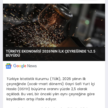
POLITIKA
YAŞAM
SPOR
ILETİŞİM
KÜNYE
Türkiye İstatistik Kurumu (TÜİK), 2026 yılının ilk
çeyreğinde (ocak-mart dönemi) Gayri Safi Yurt İçi
Hasıla (GSYH) büyüme oranını yüzde 2,5 olarak
açıkladı. Bu veri, bir önceki yılın aynı çeyreğine göre
kaydedilen artışı ifade ediyor.