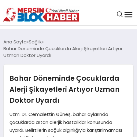
GENEL
Ana Sayfa
Sağlık
Bahar Döneminde Çocuklarda Alerji Şikayetleri Artıyor
SAĞLIK
Uzman Doktor Uyardı
ASAYIŞ
Bahar Döneminde Çocuklarda
Alerji Şikayetleri Artıyor Uzman
EĞITIM
Doktor Uyardı
EKONOMI
Uzm. Dr. Cemalettin Güneş, bahar aylarında
çocuklarda artan alerjik hastalıklar konusunda
SANAT
uyardı. Belirtilerin soğuk algınlığıyla karıştırılmaması