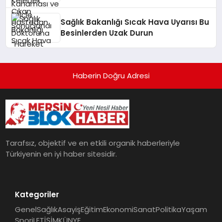
Ediyordu” Tepkisi
Sağlık Bakanlığı Sıcak Hava Uyarısı Bu
Besinlerden Uzak Durun
Haberin Doğru Adresi
Tarafsız, objektif ve en etkili organik haberleriyle
Türkiyenin en iyi haber sitesidir.
Kategoriler
Genel
Sağlık
Asayiş
Eğitim
Ekonomi
Sanat
Politika
Yaşam
Spor
iLETİŞİM
KÜNYE