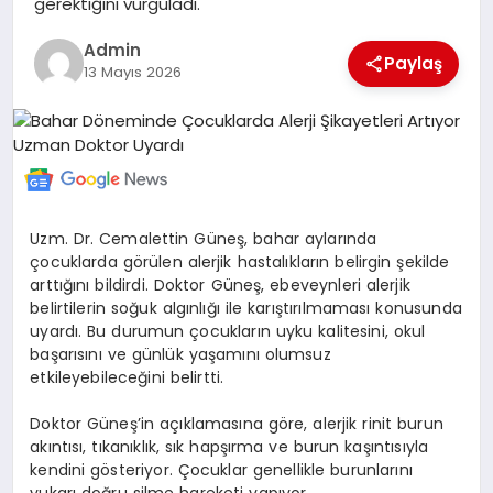
gerektiğini vurguladı.
POLITIKA
Admin
Paylaş
13 Mayıs 2026
YAŞAM
SPOR
ILETİŞİM
Uzm. Dr. Cemalettin Güneş, bahar aylarında
çocuklarda görülen alerjik hastalıkların belirgin şekilde
KÜNYE
arttığını bildirdi. Doktor Güneş, ebeveynleri alerjik
belirtilerin soğuk algınlığı ile karıştırılmaması konusunda
uyardı. Bu durumun çocukların uyku kalitesini, okul
başarısını ve günlük yaşamını olumsuz
etkileyebileceğini belirtti.
Doktor Güneş’in açıklamasına göre, alerjik rinit burun
akıntısı, tıkanıklık, sık hapşırma ve burun kaşıntısıyla
kendini gösteriyor. Çocuklar genellikle burunlarını
yukarı doğru silme hareketi yapıyor.