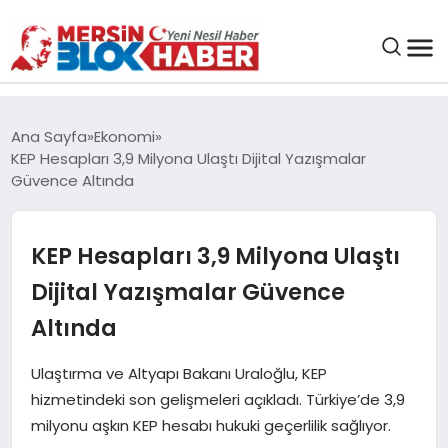
GENEL
Ana Sayfa
Ekonomi
KEP Hesapları 3,9 Milyona Ulaştı Dijital Yazışmalar
SAĞLIK
Güvence Altında
ASAYIŞ
KEP Hesapları 3,9 Milyona Ulaştı
Dijital Yazışmalar Güvence
EĞITIM
Altında
EKONOMI
Ulaştırma ve Altyapı Bakanı Uraloğlu, KEP
hizmetindeki son gelişmeleri açıkladı. Türkiye’de 3,9
SANAT
milyonu aşkın KEP hesabı hukuki geçerlilik sağlıyor.