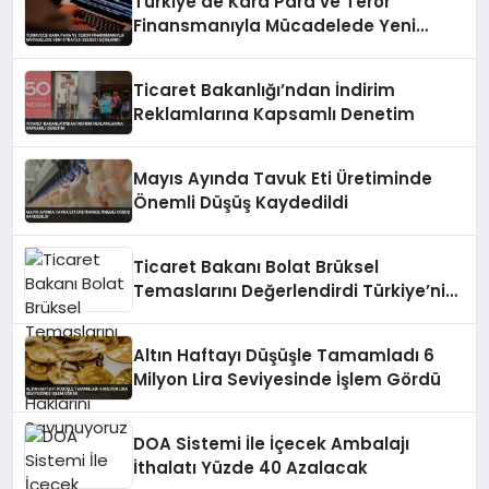
Türkiye’de Kara Para ve Terör
Finansmanıyla Mücadelede Yeni
Strateji Belgesi Açıklandı
Ticaret Bakanlığı’ndan İndirim
Reklamlarına Kapsamlı Denetim
Mayıs Ayında Tavuk Eti Üretiminde
Önemli Düşüş Kaydedildi
Ticaret Bakanı Bolat Brüksel
Temaslarını Değerlendirdi Türkiye’nin
Haklarını Savunuyoruz
Altın Haftayı Düşüşle Tamamladı 6
Milyon Lira Seviyesinde İşlem Gördü
DOA Sistemi İle İçecek Ambalajı
İthalatı Yüzde 40 Azalacak