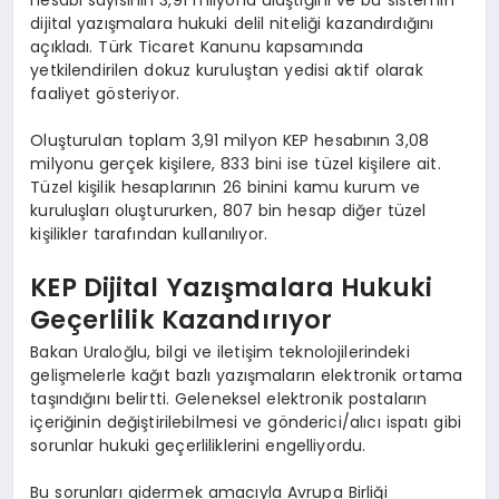
hesabı sayısının 3,91 milyona ulaştığını ve bu sistemin
dijital yazışmalara hukuki delil niteliği kazandırdığını
açıkladı. Türk Ticaret Kanunu kapsamında
yetkilendirilen dokuz kuruluştan yedisi aktif olarak
faaliyet gösteriyor.
Oluşturulan toplam 3,91 milyon KEP hesabının 3,08
milyonu gerçek kişilere, 833 bini ise tüzel kişilere ait.
Tüzel kişilik hesaplarının 26 binini kamu kurum ve
kuruluşları oluştururken, 807 bin hesap diğer tüzel
kişilikler tarafından kullanılıyor.
KEP Dijital Yazışmalara Hukuki
Geçerlilik Kazandırıyor
Bakan Uraloğlu, bilgi ve iletişim teknolojilerindeki
gelişmelerle kağıt bazlı yazışmaların elektronik ortama
taşındığını belirtti. Geleneksel elektronik postaların
içeriğinin değiştirilebilmesi ve gönderici/alıcı ispatı gibi
sorunlar hukuki geçerliliklerini engelliyordu.
Bu sorunları gidermek amacıyla Avrupa Birliği