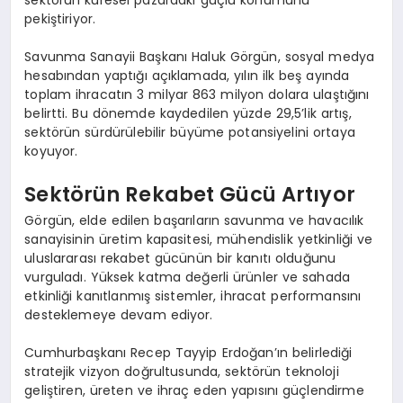
sektörün küresel pazardaki güçlü konumunu
pekiştiriyor.
Savunma Sanayii Başkanı Haluk Görgün, sosyal medya
hesabından yaptığı açıklamada, yılın ilk beş ayında
toplam ihracatın 3 milyar 863 milyon dolara ulaştığını
belirtti. Bu dönemde kaydedilen yüzde 29,5’lik artış,
sektörün sürdürülebilir büyüme potansiyelini ortaya
koyuyor.
Sektörün Rekabet Gücü Artıyor
Görgün, elde edilen başarıların savunma ve havacılık
sanayisinin üretim kapasitesi, mühendislik yetkinliği ve
uluslararası rekabet gücünün bir kanıtı olduğunu
vurguladı. Yüksek katma değerli ürünler ve sahada
etkinliği kanıtlanmış sistemler, ihracat performansını
desteklemeye devam ediyor.
Cumhurbaşkanı Recep Tayyip Erdoğan’ın belirlediği
stratejik vizyon doğrultusunda, sektörün teknoloji
geliştiren, üreten ve ihraç eden yapısını güçlendirme