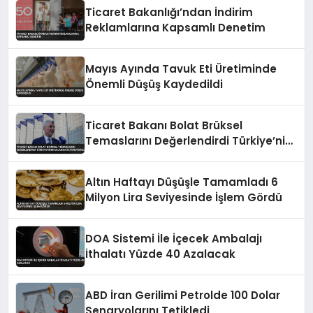
Ticaret Bakanlığı’ndan İndirim
Reklamlarına Kapsamlı Denetim
Mayıs Ayında Tavuk Eti Üretiminde
Önemli Düşüş Kaydedildi
Ticaret Bakanı Bolat Brüksel
Temaslarını Değerlendirdi Türkiye’nin
Haklarını Savunuyoruz
Altın Haftayı Düşüşle Tamamladı 6
Milyon Lira Seviyesinde İşlem Gördü
DOA Sistemi İle İçecek Ambalajı
İthalatı Yüzde 40 Azalacak
ABD İran Gerilimi Petrolde 100 Dolar
Senaryolarını Tetikledi