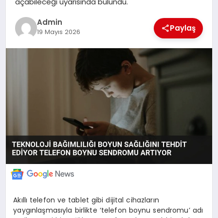
açabileceği uyarısında bulundu.
POLITIKA
Admin
Paylaş
19 Mayıs 2026
YAŞAM
SPOR
ILETİŞİM
KÜNYE
Akıllı telefon ve tablet gibi dijital cihazların
yaygınlaşmasıyla birlikte ‘telefon boynu sendromu’ adı