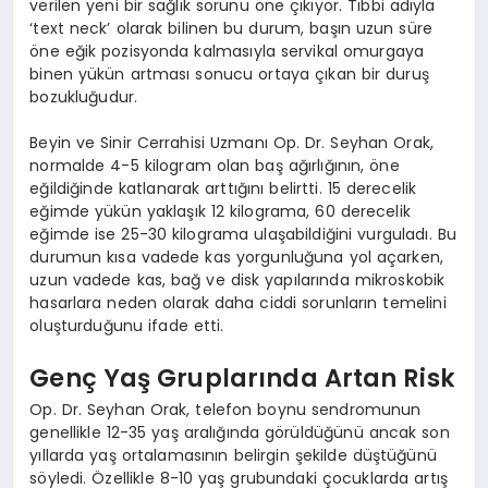
verilen yeni bir sağlık sorunu öne çıkıyor. Tıbbi adıyla
‘text neck’ olarak bilinen bu durum, başın uzun süre
öne eğik pozisyonda kalmasıyla servikal omurgaya
binen yükün artması sonucu ortaya çıkan bir duruş
bozukluğudur.
Beyin ve Sinir Cerrahisi Uzmanı Op. Dr. Seyhan Orak,
normalde 4-5 kilogram olan baş ağırlığının, öne
eğildiğinde katlanarak arttığını belirtti. 15 derecelik
eğimde yükün yaklaşık 12 kilograma, 60 derecelik
eğimde ise 25-30 kilograma ulaşabildiğini vurguladı. Bu
durumun kısa vadede kas yorgunluğuna yol açarken,
uzun vadede kas, bağ ve disk yapılarında mikroskobik
hasarlara neden olarak daha ciddi sorunların temelini
oluşturduğunu ifade etti.
Genç Yaş Gruplarında Artan Risk
Op. Dr. Seyhan Orak, telefon boynu sendromunun
genellikle 12-35 yaş aralığında görüldüğünü ancak son
yıllarda yaş ortalamasının belirgin şekilde düştüğünü
söyledi. Özellikle 8-10 yaş grubundaki çocuklarda artış