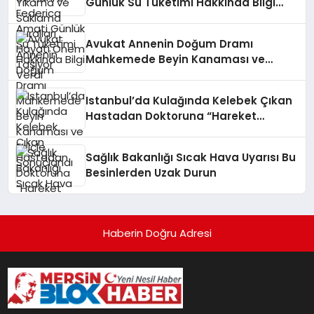
Günlük Su Tüketimi Hakkında Bilgi
Verdi
Avukat Annenin Doğum Dramı
Mahkemede Beyin Kanaması ve
Felçle Sonuçlandı
Istanbul’da Kulağında Kelebek Çıkan
Hastadan Doktoruna “Hareket
Ediyordu” Tepkisi
Sağlık Bakanlığı Sıcak Hava Uyarısı Bu
Besinlerden Uzak Durun
Haberin Doğru Adresi